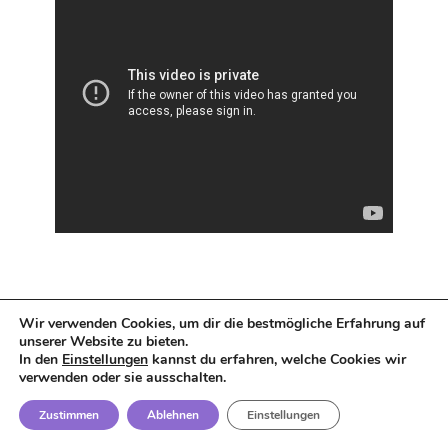
In diesem Abschnitt werden wichtige Fragen rund
Wir verwenden Cookies, um dir die bestmögliche Erfahrung auf
um die Bedeutung von Qi Gong für das
unserer Website zu bieten.
In den
Einstellungen
kannst du erfahren, welche Cookies wir
Gleichgewichtstraining beantwortet. Dabei wird auf
verwenden oder sie ausschalten.
spezifische Übungen, die beste Anzahl der
Zustimmen
Ablehnen
Einstellungen
Trainingseinheiten, den Unterschied zu Tai Chi und