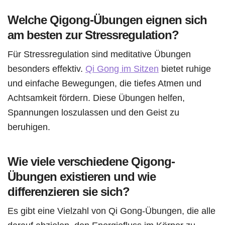
Welche Qigong-Übungen eignen sich
am besten zur Stressregulation?
Für Stressregulation sind meditative Übungen
besonders effektiv.
Qi Gong im Sitzen
bietet ruhige
und einfache Bewegungen, die tiefes Atmen und
Achtsamkeit fördern. Diese Übungen helfen,
Spannungen loszulassen und den Geist zu
beruhigen.
Wie viele verschiedene Qigong-
Übungen existieren und wie
differenzieren sie sich?
Es gibt eine Vielzahl von Qi Gong-Übungen, die alle