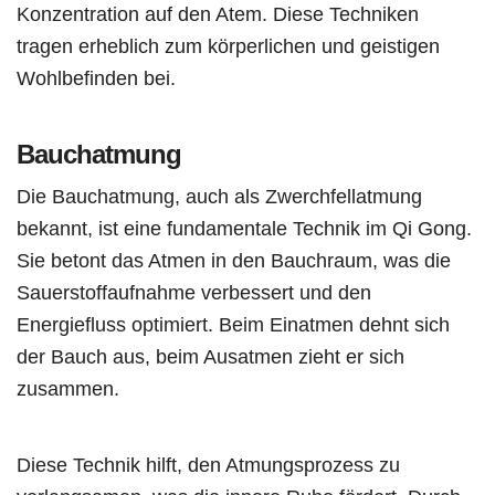
Konzentration auf den Atem. Diese Techniken
tragen erheblich zum körperlichen und geistigen
Wohlbefinden bei.
Bauchatmung
Die Bauchatmung, auch als Zwerchfellatmung
bekannt, ist eine fundamentale Technik im Qi Gong.
Sie betont das Atmen in den Bauchraum, was die
Sauerstoffaufnahme verbessert und den
Energiefluss optimiert. Beim Einatmen dehnt sich
der Bauch aus, beim Ausatmen zieht er sich
zusammen.
Diese Technik hilft, den Atmungsprozess zu