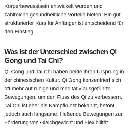
Körperbewusstsein entwickelt wurden und
zahlreiche gesundheitliche Vorteile bieten. Ein gut
strukturierter Kurs für Anfänger ist entscheidend für
den Einstieg.
Was ist der Unterschied zwischen Qi
Gong und Tai Chi?
Qi Gong und Tai Chi haben beide ihren Ursprung in
der chinesischen Kultur. Qi Gong konzentriert sich
oft mehr auf ruhige und meditativ ausgeführte
Bewegungen, um den Fluss des Qi zu verbessern.
Tai Chi ist eher als Kampfkunst bekannt, betont
jedoch auch langsame, fließende Bewegungen zur
Förderung von Gleichgewicht und Flexibilität.