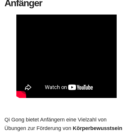
Anfänger
Qi Gong bietet Anfängern eine Vielzahl von
Übungen zur Förderung von
Körperbewusstsein