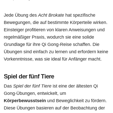
Jede Übung des
Acht Brokate
hat spezifische
Bewegungen, die auf bestimmte Körperteile wirken.
Einsteiger profitieren von klaren Anweisungen und
regelmäßiger Praxis, wodurch sie eine solide
Grundlage für ihre Qi Gong-Reise schaffen. Die
Übungen sind einfach zu lernen und erfordern keine
Vorkenntnisse, was sie ideal für Anfänger macht.
Spiel der fünf Tiere
Das
Spiel der fünf Tiere
ist eine der ältesten Qi
Gong-Übungen, entwickelt, um
Körperbewusstsein
und Beweglichkeit zu fördern.
Diese Übungen basieren auf der Beobachtung der