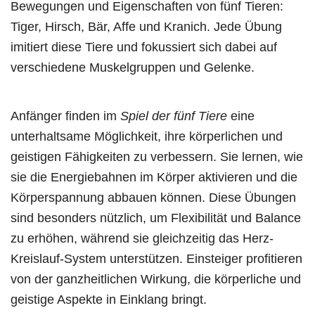
Bewegungen und Eigenschaften von fünf Tieren:
Tiger, Hirsch, Bär, Affe und Kranich. Jede Übung
imitiert diese Tiere und fokussiert sich dabei auf
verschiedene Muskelgruppen und Gelenke.
Anfänger finden im
Spiel der fünf Tiere
eine
unterhaltsame Möglichkeit, ihre körperlichen und
geistigen Fähigkeiten zu verbessern. Sie lernen, wie
sie die Energiebahnen im Körper aktivieren und die
Körperspannung abbauen können. Diese Übungen
sind besonders nützlich, um Flexibilität und Balance
zu erhöhen, während sie gleichzeitig das Herz-
Kreislauf-System unterstützen. Einsteiger profitieren
von der ganzheitlichen Wirkung, die körperliche und
geistige Aspekte in Einklang bringt.