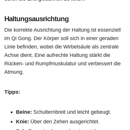
Haltungsausrichtung
Die korrekte Ausrichtung der Haltung ist essenziell
im Qi Gong. Der Körper soll sich in einer geraden
Linie befinden, wobei die Wirbelsäule als zentrale
Achse dient. Eine aufrechte Haltung stärkt die
Rücken- und Rumpfmuskulatur und verbessert die
Atmung.
Tipps:
Beine:
Schulternbreit und leicht gebeugt.
Knie:
Über den Zehen ausgerichtet.