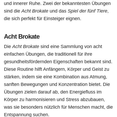
und innerer Ruhe. Zwei der bekanntesten Übungen
sind die
Acht Brokate
und das
Spiel der fünf Tiere
,
die sich perfekt für Einsteiger eignen.
Acht Brokate
Die
Acht Brokate
sind eine Sammlung von acht
einfachen Übungen, die traditionell für ihre
gesundheitsfördernden Eigenschaften bekannt sind.
Diese Routine hilft Anfängern, Körper und Geist zu
stärken, indem sie eine Kombination aus Atmung,
sanften Bewegungen und Konzentration bietet. Die
Übungen zielen darauf ab, den Energiefluss im
Körper zu harmonisieren und Stress abzubauen,
was sie besonders nützlich für Menschen macht, die
Entspannung suchen.