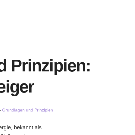
 Prinzipien:
eiger
»
Grundlagen und Prinzipien
ergie, bekannt als