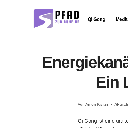
Qi Gong
Medit
Energiekanä
Ein 
Von Anton Kislizin •
Aktuali
Qi Gong ist eine uralt