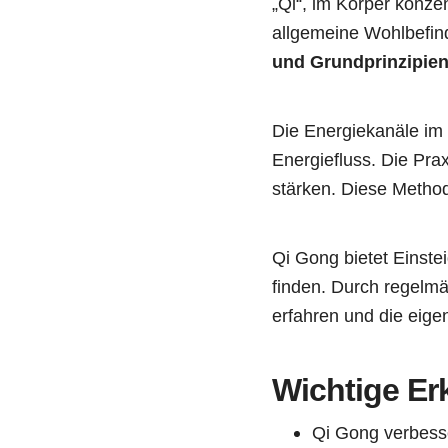
„Qi“, im Körper konze
allgemeine Wohlbefin
und Grundprinzipien 
Die Energiekanäle im
Energiefluss. Die Pra
stärken. Diese Method
Qi Gong bietet Einste
finden. Durch regelmä
erfahren und die eig
Wichtige Er
Qi Gong verbesse