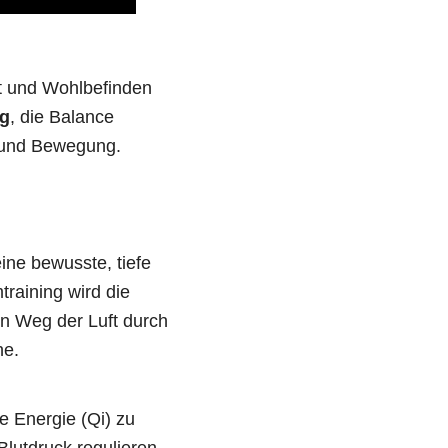
it und Wohlbefinden
g
, die Balance
und Bewegung.
ine bewusste, tiefe
raining wird die
en Weg der Luft durch
he.
re Energie (Qi) zu
lutdruck regulieren,