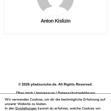
Anton Kislizin
© 2026 pfadzurruhe.de. All Rights Reserved.
Über mich
/
Impressum
/
Datenschutzerklärung
Wir verwenden Cookies, um dir die bestmögliche Erfahrung auf
Als Teilnehmer an verschiedenen Partnerprogrammen
unserer Website zu bieten.
bekomme, ich eine kleine Provision für jeden Kauf über
In den
Einstellungen
kannst du erfahren, welche Cookies wir