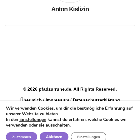
Anton Kislizin
© 2026 pfadzurruhe.de. All Rights Reserved.
Über mich
/
Impressum
/
Datenschutzerklärung
Wir verwenden Cookies, um dir die bestmögliche Erfahrung auf
Als Teilnehmer an verschiedenen Partnerprogrammen
unserer Website zu bieten.
bekomme, ich eine kleine Provision für jeden Kauf über
In den
Einstellungen
kannst du erfahren, welche Cookies wir
einen meiner Links, ohne das für dich ein Aufpreis entsteht.
verwenden oder sie ausschalten.
Zustimmen
Ablehnen
Einstellungen