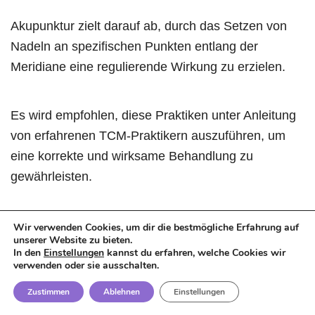
Akupunktur zielt darauf ab, durch das Setzen von
Nadeln an spezifischen Punkten entlang der
Meridiane eine regulierende Wirkung zu erzielen.
Es wird empfohlen, diese Praktiken unter Anleitung
von erfahrenen TCM-Praktikern auszuführen, um
eine korrekte und wirksame Behandlung zu
gewährleisten.
Zudem ist die Ergänzung durch einen
Wir verwenden Cookies, um dir die bestmögliche Erfahrung auf
unserer Website zu bieten.
ausgewogenen Lebensstil und die Berücksichtigung
In den
Einstellungen
kannst du erfahren, welche Cookies wir
seelischer Aspekte von Bedeutung, da diese
verwenden oder sie ausschalten.
ebenfalls den Energiefluss im Magen-Meridian
Zustimmen
Ablehnen
Einstellungen
beeinflussen können.